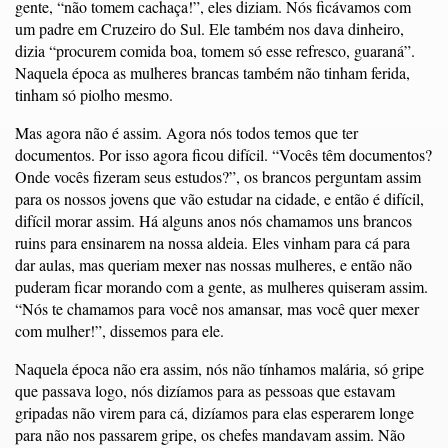
gente, “não tomem cachaça!”, eles diziam. Nós ficávamos com
um padre em Cruzeiro do Sul. Ele também nos dava dinheiro,
dizia “procurem comida boa, tomem só esse refresco, guaraná”.
Naquela época as mulheres brancas também não tinham ferida,
tinham só piolho mesmo.
Mas agora não é assim. Agora nós todos temos que ter
documentos. Por isso agora ficou difícil. “Vocês têm documentos?
Onde vocês fizeram seus estudos?”, os brancos perguntam assim
para os nossos jovens que vão estudar na cidade, e então é difícil,
difícil morar assim. Há alguns anos nós chamamos uns brancos
ruins para ensinarem na nossa aldeia. Eles vinham para cá para
dar aulas, mas queriam mexer nas nossas mulheres, e então não
puderam ficar morando com a gente, as mulheres quiseram assim.
“Nós te chamamos para você nos amansar, mas você quer mexer
com mulher!”, dissemos para ele.
Naquela época não era assim, nós não tínhamos malária, só gripe
que passava logo, nós dizíamos para as pessoas que estavam
gripadas não virem para cá, dizíamos para elas esperarem longe
para não nos passarem gripe, os chefes mandavam assim. Não