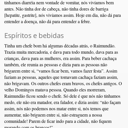
tínhamos diarréia nem vontade de vomitar, nós vivíamos bem
antes. Não tinha dor de cabeça, não tinha dores de barriga
[hepatite, gastrite], nós vivíamos assim. Hoje em dia, não dá para
entender a doença, não dá para entender a febre.
Espíritos e bebidas
Tinha um chefe bom há algumas décadas atrás, o Raimundão.
Trazia muita mercadoria, e dava para todo mundo, dava para as
crianças, dava para as mulheres, era assim. Para beber cachaça
também, ele reunia as pessoas e dizia para as pessoas não
brigarem entre si, “vamos ficar bem, vamos fazer festa”. Assim
faziam as pessoas, aqueles que tomavam cachaça faziam assim,
não brigavam. Os outros chefes eram bravos, os chefes antigos. O
velho Domingos matava pessoa. Quando eles morreram,
Raimundão ficou sendo o chefe. Só dele é que nós não tínhamos
medo, ele não era matador, era falador, e dizia assim: “não façam
assim, nós não podemos nos matar entre si, nós temos que
aumentar, não briguem entre si, não estraguem a nossa
comunidade! Parem de ficar indo para a cidade, não fiquem
morando com os brancos!”.