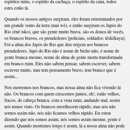
espíritos ruins, o espírito da cachaça, o espírito da cana, todos
estes estão lá.
Quando os nossos antigos surgiram, eles foram exterminados por
um grande vento da terra (mai wë), e então surgiram os Japós do
Rio (ënë isko), que são gente muito brava, são os donos de vocês,
os brancos bravos, os prendedores [policiais, soldados: tëskëkaya].
Foi a alma dos Japós do Rio que deu origem aos brancos
prendedores. Japó do Rio não é nome de bicho não, é nome de
gente branca mesmo, nome de alma de gente morta transformada
em branco ruim. Eles não sabem pensar, sabem escrever, sabem
escrever muito, mas tem pensamento bravo, tem branco que é
assim...
Nós morremos nos brancos, mas nossa alma não fica vivendo lá
não. Os brancos com quem crescemos juntos, eh!, estão velhos,
fracos, de cabeça branca, com a vista ruim, andando mal, assim
nós temos visto. Os brancos envelhecem rápido, mas nós não
somos assim não, nós não ficamos velhos rápido. Eu estou
dizendo que nós somos assim, nós somos assim mesmo, gente é
assim. Quando morremos longe é assim, lá a nossa alma não pode