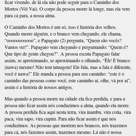
ficar vivendo, de lá ela não pode seguir para o Caminho dos
Mortos (Vëi Vai). O corpo da pessoa morre lá longe, mas ela vem
para cá para, a nossa alma.
O Caminho dos Mortos é um só, isso é história dos velhos.
Quando morre alguém, e o branco vem chegando, ele chama,
“ooooooooooo”, e Papagaio (2) pergunta, “Quem são vocês?
Vamos ver!”. Papagaio vem chegando e perguntando: “Quem é?
Que tipo de gente chegou?”. A pessoa escuta Papagaio falar
assim, se aproximando, se aproximando e olhando, “Êh! É branco
(nawa) mesmo! Não tem tatuagem! Ele fala, mas a fala é diferente,
você é nawa!” Ele manda a pessoa para seu caminho: “este é o
caminho das pessoas como você, este caminho aí, olhe, vá por aí”,
assim é a história de nossos antigos.
Mas quando a pessoa morre na cidade ela fica perdida, e para a
pessoa não ficar assim nós conduzimos a alma, quando ela morre.
A pessoa perdida fica aqui nesta terra, vira inambu, vira cotia, vira
paca, vira sapo, vira cupim. Para não ficar assim é que nós
conduzimos. As pessoas que morrem nos brancos, nós trazemos
para cá, nós fazemos assim, trazemos mesmo. Lá não é nossa