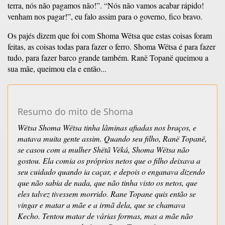
terra, nós não pagamos não!”. “Nós não vamos acabar rápido!
venham nos pagar!”, eu falo assim para o governo, fico bravo.
Os pajés dizem que foi com Shoma Wëtsa que estas coisas foram
feitas, as coisas todas para fazer o ferro. Shoma Wëtsa é para fazer
tudo, para fazer barco grande também. Ranë Topanë queimou a
sua mãe, queimou ela e então...
Resumo do mito de Shoma
Wëtsa Shoma Wëtsa tinha lâminas afiadas nos braços, e
matava muita gente assim. Quando seu filho, Ranë Topanë,
se casou com a mulher Shëtã Vëká, Shoma Wëtsa não
gostou. Ela comia os próprios netos que o filho deixava a
seu cuidado quando ia caçar, e depois o enganava dizendo
que não sabia de nada, que não tinha visto os netos, que
eles talvez tivessem morrido. Rane Topane quis então se
vingar e matar a mãe e a irmã dela, que se chamava
Kecho. Tentou matar de várias formas, mas a mãe não