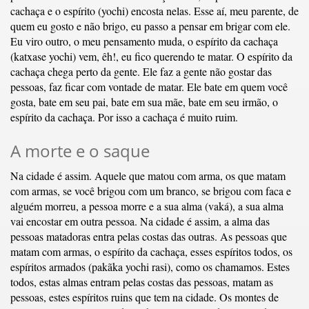
cachaça e o espírito (yochi) encosta nelas. Esse aí, meu parente, de
quem eu gosto e não brigo, eu passo a pensar em brigar com ele.
Eu viro outro, o meu pensamento muda, o espírito da cachaça
(katxase yochi) vem, êh!, eu fico querendo te matar. O espírito da
cachaça chega perto da gente. Ele faz a gente não gostar das
pessoas, faz ficar com vontade de matar. Ele bate em quem você
gosta, bate em seu pai, bate em sua mãe, bate em seu irmão, o
espírito da cachaça. Por isso a cachaça é muito ruim.
A morte e o saque
Na cidade é assim. Aquele que matou com arma, os que matam
com armas, se você brigou com um branco, se brigou com faca e
alguém morreu, a pessoa morre e a sua alma (vaká), a sua alma
vai encostar em outra pessoa. Na cidade é assim, a alma das
pessoas matadoras entra pelas costas das outras. As pessoas que
matam com armas, o espírito da cachaça, esses espíritos todos, os
espíritos armados (pakãka yochi rasi), como os chamamos. Estes
todos, estas almas entram pelas costas das pessoas, matam as
pessoas, estes espíritos ruins que tem na cidade. Os montes de