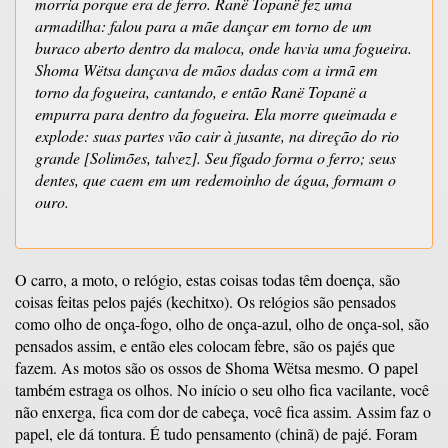
morria porque era de ferro. Ranë Topanë fez uma
armadilha: falou para a mãe dançar em torno de um
buraco aberto dentro da maloca, onde havia uma fogueira.
Shoma Wëtsa dançava de mãos dadas com a irmã em
torno da fogueira, cantando, e então Ranë Topanë a
empurra para dentro da fogueira. Ela morre queimada e
explode: suas partes vão cair à jusante, na direção do rio
grande [Solimões, talvez]. Seu fígado forma o ferro; seus
dentes, que caem em um redemoinho de água, formam o
ouro.
O carro, a moto, o relógio, estas coisas todas têm doença, são
coisas feitas pelos pajés (kechitxo). Os relógios são pensados
como olho de onça-fogo, olho de onça-azul, olho de onça-sol, são
pensados assim, e então eles colocam febre, são os pajés que
fazem. As motos são os ossos de Shoma Wëtsa mesmo. O papel
também estraga os olhos. No início o seu olho fica vacilante, você
não enxerga, fica com dor de cabeça, você fica assim. Assim faz o
papel, ele dá tontura. É tudo pensamento (chinã) de pajé. Foram