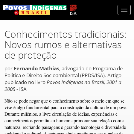
Togg
navi
Conhecimentos tradicionais:
Novos rumos e alternativas
de proteção
por
Fernando Mathias
, advogado do Programa de
Política e Direito Socioambiental (PPDS/ISA). Artigo
publicado no livro
Povos Indígenas no Brasil, 2001 a
2005
- ISA
Não se pode negar que o conhecimento sobre o meio em que se
vive é algo fundamental para a construção da cultura de um povo.
Durante milênios, a livre circulação de idéias, experiências e
conhecimentos permitiu ao homem aprimorar sua relação com a
natureza, recriando paisagens e gerando tecnologia e diversidade
ambiental e cultural. A natureza ainda continua a ser o palco da