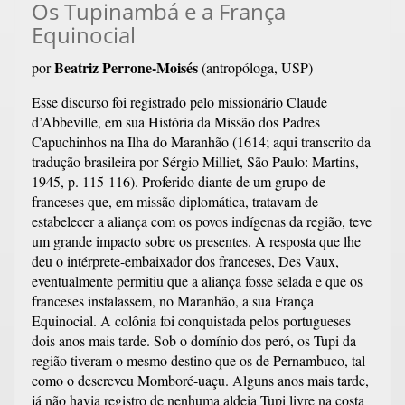
Os Tupinambá e a França
Equinocial
Beatriz Perrone-Moisés
por
(antropóloga, USP)
Esse discurso foi registrado pelo missionário Claude
d’Abbeville, em sua História da Missão dos Padres
Capuchinhos na Ilha do Maranhão (1614; aqui transcrito da
tradução brasileira por Sérgio Milliet, São Paulo: Martins,
1945, p. 115-116). Proferido diante de um grupo de
franceses que, em missão diplomática, tratavam de
estabelecer a aliança com os povos indígenas da região, teve
um grande impacto sobre os presentes. A resposta que lhe
deu o intérprete-embaixador dos franceses, Des Vaux,
eventualmente permitiu que a aliança fosse selada e que os
franceses instalassem, no Maranhão, a sua França
Equinocial. A colônia foi conquistada pelos portugueses
dois anos mais tarde. Sob o domínio dos peró, os Tupi da
região tiveram o mesmo destino que os de Pernambuco, tal
como o descreveu Momboré-uaçu. Alguns anos mais tarde,
já não havia registro de nenhuma aldeia Tupi livre na costa