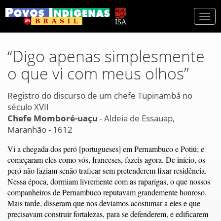
Togg
navi
“Digo apenas simplesmente
o que vi com meus olhos”
Registro do discurso de um chefe Tupinambá no
século XVII
Chefe Momboré-uaçu
- Aldeia de Essauap,
Maranhão - 1612
Vi a chegada dos peró [portugueses] em Pernambuco e Potiú; e
começaram eles como vós, franceses, fazeis agora. De início, os
peró não faziam senão traficar sem pretenderem fixar residência.
Nessa época, dormiam livremente com as raparigas, o que nossos
companheiros de Pernambuco reputavam grandemente honroso.
Mais tarde, disseram que nos devíamos acostumar a eles e que
precisavam construir fortalezas, para se defenderem, e edificarem