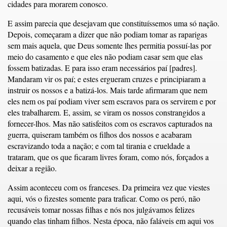
cidades para morarem conosco.
E assim parecia que desejavam que constituíssemos uma só nação.
Depois, começaram a dizer que não podiam tomar as raparigas
sem mais aquela, que Deus somente lhes permitia possuí-las por
meio do casamento e que eles não podiam casar sem que elas
fossem batizadas. E para isso eram necessários paí [padres].
Mandaram vir os paí; e estes ergueram cruzes e principiaram a
instruir os nossos e a batizá-los. Mais tarde afirmaram que nem
eles nem os paí podiam viver sem escravos para os servirem e por
eles trabalharem. E, assim, se viram os nossos constrangidos a
fornecer-lhos. Mas não satisfeitos com os escravos capturados na
guerra, quiseram também os filhos dos nossos e acabaram
escravizando toda a nação; e com tal tirania e crueldade a
trataram, que os que ficaram livres foram, como nós, forçados a
deixar a região.
Assim aconteceu com os franceses. Da primeira vez que viestes
aqui, vós o fizestes somente para traficar. Como os peró, não
recusáveis tomar nossas filhas e nós nos julgávamos felizes
quando elas tinham filhos. Nesta época, não faláveis em aqui vos