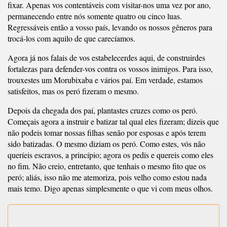
fixar. Apenas vos contentáveis com visitar-nos uma vez por ano,
permanecendo entre nós somente quatro ou cinco luas.
Regressáveis então a vosso país, levando os nossos gêneros para
trocá-los com aquilo de que carecíamos.
Agora já nos falais de vos estabelecerdes aqui, de construirdes
fortalezas para defender-vos contra os vossos inimigos. Para isso,
trouxestes um Morubixaba e vários paí. Em verdade, estamos
satisfeitos, mas os peró fizeram o mesmo.
Depois da chegada dos paí, plantastes cruzes como os peró.
Começais agora a instruir e batizar tal qual eles fizeram; dizeis que
não podeis tomar nossas filhas senão por esposas e após terem
sido batizadas. O mesmo diziam os peró. Como estes, vós não
queríeis escravos, a princípio; agora os pedis e quereis como eles
no fim. Não creio, entretanto, que tenhais o mesmo fito que os
peró; aliás, isso não me atemoriza, pois velho como estou nada
mais temo. Digo apenas simplesmente o que vi com meus olhos.