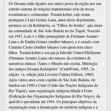
Os Desana estão ligados aos outros povos da região por um
estreito sistema de relações matrimoniais e/ou de trocas
econômicas e cerimoniais. Torami-kehíri, cujo nome
português é Luiz Gomes Lana, autor desse depoimento,
pertence ao clã Kehíripõra, os “Filhos do Sonho”, que mora
na comunidade de São João Batista no rio Tiquié. Nascido
em 1947, Luiz é o filho primogênito de Firmiano Arantes
Lana e de Emília Gomes (mulher tukano), e é casado com
Catarina Castro (mulher tukano) com quem tem cinco
filhos. Torami-kehíri e seu pai já falecido Umusi Pãrõkumu
(Firmiano Arantes Lana) são autores da coletânea de
narrativas míticas “Antes o Mundo não existia. Mitologia
dos antigos Desana-Kehíripõra” (Unirt/Foirn, 1995, 2a.
edição; 1a. edição pela Livraria Cultura Editora, 1980).
Após vários anos como capitão de São João Batista, ele
fundou em 1990 a Unirt (União das Nações Indígenas do
Rio Tiquié), uma organização indígena filiada à Foirn
(Federação das Organizações Indígenas do Rio Negro), da
qual foi o presidente até 1994. Os principais objetivos da
organização eram a demarcação do território indígena e a