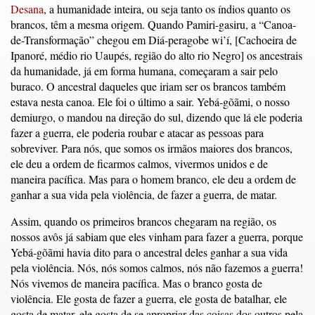
Desana
, a humanidade inteira, ou seja tanto os índios quanto os
brancos, têm a mesma origem. Quando Pamiri-gasiru, a “Canoa-
de-Transformação” chegou em Diá-peragobe wi’í, [Cachoeira de
Ipanoré, médio rio Uaupés, região do alto rio Negro] os ancestrais
da humanidade, já em forma humana, começaram a sair pelo
buraco. O ancestral daqueles que iriam ser os brancos também
estava nesta canoa. Ele foi o último a sair. Yebá-gõãmi, o nosso
demiurgo, o mandou na direção do sul, dizendo que lá ele poderia
fazer a guerra, ele poderia roubar e atacar as pessoas para
sobreviver. Para nós, que somos os irmãos maiores dos brancos,
ele deu a ordem de ficarmos calmos, vivermos unidos e de
maneira pacífica. Mas para o homem branco, ele deu a ordem de
ganhar a sua vida pela violência, de fazer a guerra, de matar.
Assim, quando os primeiros brancos chegaram na região, os
nossos avôs já sabiam que eles vinham para fazer a guerra, porque
Yebá-gõãmi havia dito para o ancestral deles ganhar a sua vida
pela violência. Nós, nós somos calmos, nós não fazemos a guerra!
Nós vivemos de maneira pacífica. Mas o branco gosta de
violência. Ele gosta de fazer a guerra, ele gosta de batalhar, ele
gosta de matar, ele gosta de se apropriar das coisas dos outros pela