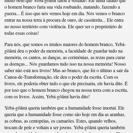
muito bem que Yebá-gõãmi falou a verdade! Ele tinha falado que
o homem branco faria sua vida roubando, matando, fazendo a
guerra... É isso que nós vemos hoje em dia. Nós vemos o branco
entrar na nossa terra à procura de ouro, de cassiterita... Ele entra
no nosso território com violência. Ele quer ser o proprietário de
todas essas coisas!
Para nós, que somos os irmãos maiores do homem branco, Yebá-
gõãmi deu o poder da memória, a faculdade de guardar tudo na
memória, os cantos, as danças, as cerimônias, as rezas para curar
as doenças... Nós guardamos tudo isso na nossa memória! Nosso
saber não está nos livros! Mas ao branco, que foi o último a sair da
Canoa-de-Transformação, ele deu o poder da escrita. Com os
livros, ele poderia obter tudo o que ele precisaria, ele havia dito. É
por isso que o homem branco chegou na nossa terra com a escrita,
com os livros. Assim, Yebá-gõãmi havia dito!
Yebá-gõãmi queria também que a humanidade fosse imortal. Ele
queria que a humanidade fosse como são hoje em dia as aranhas,
as cobras, as centopéias, os camarões. Estes, quando velhos,
trocam de pele e voltam a ser jovens. Yebá-gõãmi queria também