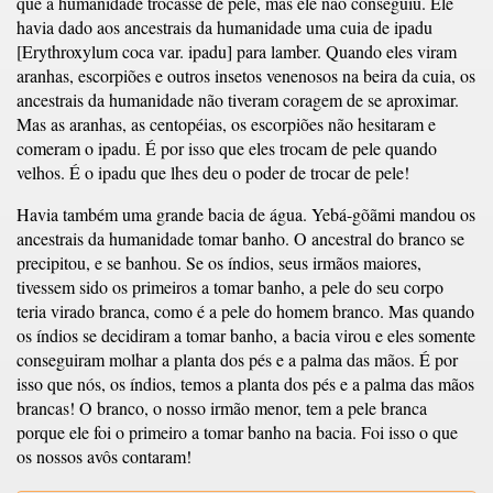
que a humanidade trocasse de pele, mas ele não conseguiu. Ele
havia dado aos ancestrais da humanidade uma cuia de ipadu
[Erythroxylum coca var. ipadu] para lamber. Quando eles viram
aranhas, escorpiões e outros insetos venenosos na beira da cuia, os
ancestrais da humanidade não tiveram coragem de se aproximar.
Mas as aranhas, as centopéias, os escorpiões não hesitaram e
comeram o ipadu. É por isso que eles trocam de pele quando
velhos. É o ipadu que lhes deu o poder de trocar de pele!
Havia também uma grande bacia de água. Yebá-gõãmi mandou os
ancestrais da humanidade tomar banho. O ancestral do branco se
precipitou, e se banhou. Se os índios, seus irmãos maiores,
tivessem sido os primeiros a tomar banho, a pele do seu corpo
teria virado branca, como é a pele do homem branco. Mas quando
os índios se decidiram a tomar banho, a bacia virou e eles somente
conseguiram molhar a planta dos pés e a palma das mãos. É por
isso que nós, os índios, temos a planta dos pés e a palma das mãos
brancas! O branco, o nosso irmão menor, tem a pele branca
porque ele foi o primeiro a tomar banho na bacia. Foi isso o que
os nossos avôs contaram!