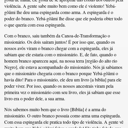
violência. A gente sabe muito bem como ele é violento! Yebá-
gõãmi lhe deu uma espingarda como arma. A espingarda é o
poder do branco. Yebá-gõãmi lhe disse que ele poderia obter todo
o que queria com essa espingarda.
Com o branco, saiu também da Canoa-de-Transformação o
missionário. Os dois saíram juntos! É por isso que, quando os
nossos avôs viram o branco chegar com a espingarda, eles já
sabiam que ele estaria com o missionário. E, de fato, quando o
homem branco apareceu aqui, na nossa terra [região do alto rio
Negro], ele estava acompanhado do missionário. Nós já sabíamos
que o missionário chegaria com o branco porque Yebá-gõãmi o
havia dito! Para o missionário, ele deu um livro [a bíblia] para ele
poder viver. Por isso, quando os nossos ancestrais viram pela
primeira vez o missionário com seu livro, eles já sabiam que esse
livro era o poder dele, a sua arma.
Nós sabemos muito bem que o livro [Bíblia] é a arma do
missionário. O outro branco possuía como arma uma espingarda.
Com essa espingarda ele pratica todo tipo de violência. A gente vê