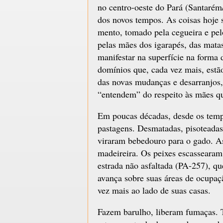
no centro-oeste do Pará (Santaré
dos novos tempos. As coisas hoje
mento, tomado pela cegueira e pel
pelas mães dos igarapés, das mata
manifestar na superfície na forma 
domínios que, cada vez mais, estão
das novas mudanças e desarranjos,
“entendem” do respeito às mães q
Em poucas décadas, desde os temp
pastagens. Desmatadas, pisoteadas 
viraram bebedouro para o gado. As
madeireira. Os peixes escasseara
estrada não asfaltada (PA-257), qu
avança sobre suas áreas de ocupa
vez mais ao lado de suas casas.
Fazem barulho, liberam fumaças. T