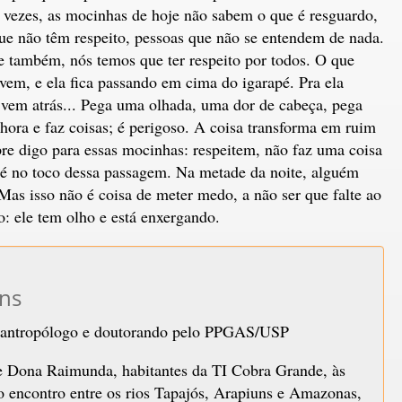
s vezes, as mocinhas de hoje não sabem o que é resguardo,
que não têm respeito, pessoas que não se entendem de nada.
 também, nós temos que ter respeito por todos. O que
em, e ela fica passando em cima do igarapé. Pra ela
vem atrás... Pega uma olhada, uma dor de cabeça, pega
ora e faz coisas; é perigoso. A coisa transforma em ruim
pre digo para essas mocinhas: respeitem, não faz uma coisa
até no toco dessa passagem. Na metade da noite, alguém
Mas isso não é coisa de meter medo, a não ser que falte ao
o: ele tem olho e está enxergando.
ns
 antropólogo e doutorando pelo PPGAS/USP
e Dona Raimunda, habitantes da TI Cobra Grande, às
 encontro entre os rios Tapajós, Arapiuns e Amazonas,