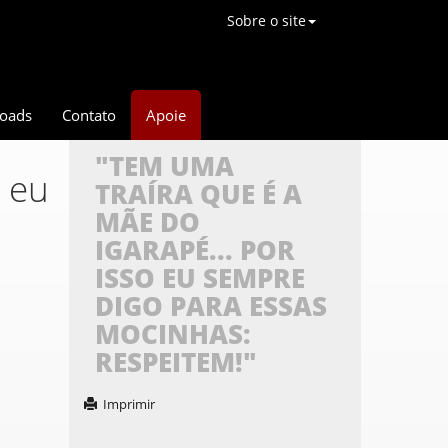
Sobre o site
oads
Contato
Apoie
"TEM UMA
o eu
TRAÍRA QUE É A
MÃE DO
IGARAPÉ... POR
ISSO EU SEMPRE
DIGO PARA ESSAS
MOCINHAS:
RESPEITEM!"
Imprimir