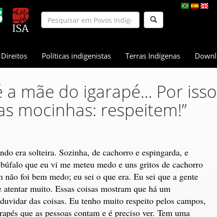
Direitos
Políticas indigenistas
Terras Indígenas
Downl
 a mãe do igarapé... Por iss
as mocinhas: respeitem!”
do era solteira. Sozinha, de cachorro e espingarda, e
 búfalo que eu vi me meteu medo e uns gritos de cachorro
 não foi bem medo; eu sei o que era. Eu sei que a gente
e atentar muito. Essas coisas mostram que há um
duvidar das coisas. Eu tenho muito respeito pelos campos,
arapés que as pessoas contam e é preciso ver. Tem uma