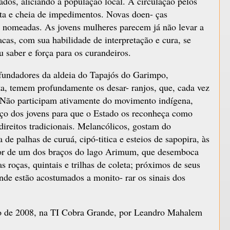
ados, aliciando a população local. A circulação pelos
trita e cheia de impedimentos. Novas doen- ças
ão nomeadas. As jovens mulheres parecem já não levar a
acas, com sua habilidade de interpretação e cura, se
 saber e força para os curandeiros.
undadores da aldeia do Tapajós do Garimpo,
a, temem profundamente os desar- ranjos, que, cada vez
 Não participam ativamente do movimento indígena,
ço dos jovens para que o Estado os reconheça como
direitos tradicionais. Melancólicos, gostam do
de palhas de curuá, cipó-titica e esteios de sapopira, às
dor de um dos braços do lago Arimum, que desemboca
 roças, quintais e trilhas de coleta; próximos de seus
 onde estão acostumados a monito- rar os sinais dos
o de 2008, na TI Cobra Grande, por Leandro Mahalem