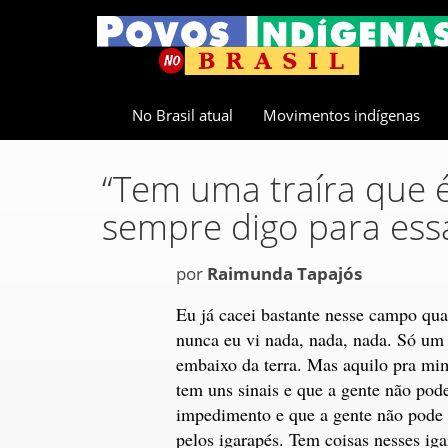
No Brasil atual
Movimentos indígenas
“Tem uma traíra que é
sempre digo para ess
por
Raimunda Tapajós
Eu já cacei bastante nesse campo quan
nunca eu vi nada, nada, nada. Só um
embaixo da terra. Mas aquilo pra mim
tem uns sinais e que a gente não pod
impedimento e que a gente não pode 
pelos igarapés. Tem coisas nesses ig