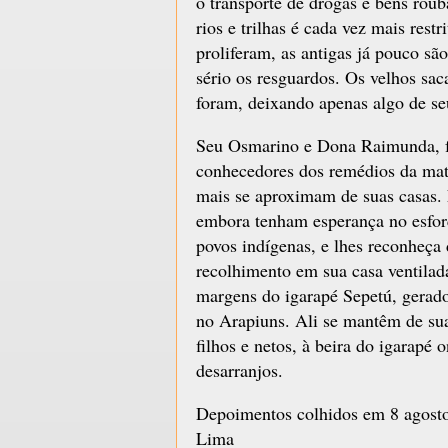
o transporte de drogas e bens roub
rios e trilhas é cada vez mais res
proliferam, as antigas já pouco s
sério os resguardos. Os velhos sac
foram, deixando apenas algo de seu
Seu Osmarino e Dona Raimunda, f
conhecedores dos remédios da mat
mais se aproximam de suas casas.
embora tenham esperança no esfor
povos indígenas, e lhes reconheça 
recolhimento em sua casa ventilada 
margens do igarapé Sepetú, gera
no Arapiuns. Ali se mantêm de suas
filhos e netos, à beira do igarapé
desarranjos.
Depoimentos colhidos em 8 agost
Lima