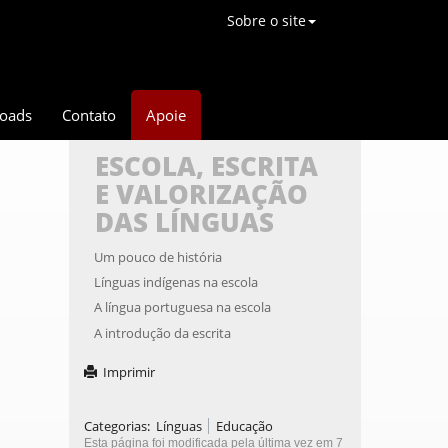
Sobre o site
oads
Contato
Apoie
ESCOLA, ESCRITA
E VALORIZAÇÃO
DAS LÍNGUAS
Um pouco de história
Línguas indígenas na escola
A língua portuguesa na escola
A introdução da escrita
Imprimir
Categorias
:
Línguas
Educação
Esta página foi modificada pela última vez em 7