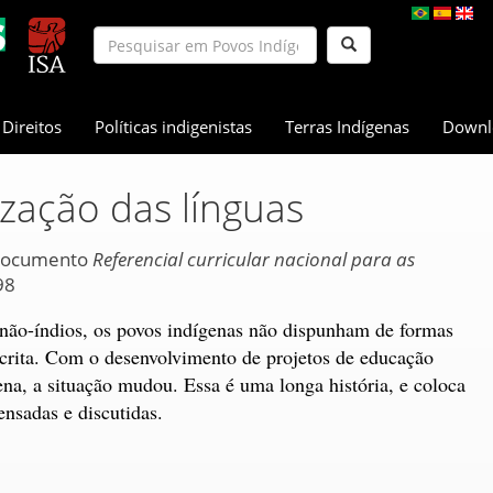
Direitos
Políticas indigenistas
Terras Indígenas
Downl
rização das línguas
 documento
Referencial curricular nacional para as
98
 não-índios, os povos indígenas não dispunham de formas
escrita. Com o desenvolvimento de projetos de educação
ena, a situação mudou. Essa é uma longa história, e coloca
nsadas e discutidas.