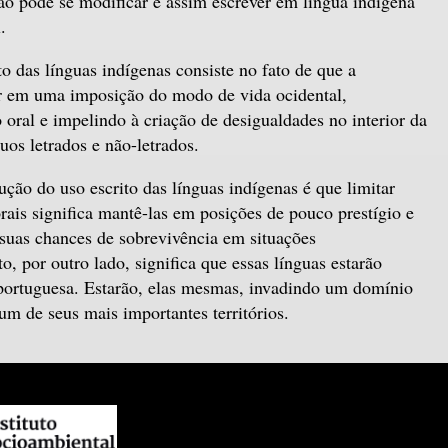
ão pode se modificar e assim escrever em língua indígena
.
o das línguas indígenas consiste no fato de que a
ar em uma imposição do modo de vida ocidental,
o oral e impelindo à criação de desigualdades no interior da
uos letrados e não-letrados.
ção do uso escrito das línguas indígenas é que limitar
rais significa mantê-las em posições de pouco prestígio e
suas chances de sobrevivência em situações
o, por outro lado, significa que essas línguas estarão
 portuguesa. Estarão, elas mesmas, invadindo um domínio
um de seus mais importantes territórios.