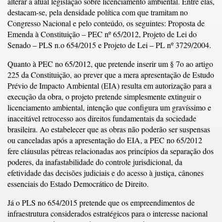
alterar a atual legislação sobre licenciamento ambiental. Entre elas,
destacam-se, pela densidade política com que tramitam no
Congresso Nacional e pelo conteúdo, os seguintes: Proposta de
Emenda à Constituição – PEC nº 65/2012, Projeto de Lei do
Senado – PLS n.o 654/2015 e Projeto de Lei – PL nº 3729/2004.
Quanto à PEC no 65/2012, que pretende inserir um § 7o ao artigo
225 da Constituição, ao prever que a mera apresentação de Estudo
Prévio de Impacto Ambiental (EIA) resulta em autorização para a
execução da obra, o projeto pretende simplesmente extinguir o
licenciamento ambiental, intenção que configura um gravíssimo e
inaceitável retrocesso aos direitos fundamentais da sociedade
brasileira. Ao estabelecer que as obras não poderão ser suspensas
ou canceladas após a apresentação do EIA, a PEC no 65/2012
fere cláusulas pétreas relacionadas aos princípios da separação dos
poderes, da inafastabilidade do controle jurisdicional, da
efetividade das decisões judiciais e do acesso à justiça, cânones
essenciais do Estado Democrático de Direito.
Já o PLS no 654/2015 pretende que os empreendimentos de
infraestrutura considerados estratégicos para o interesse nacional