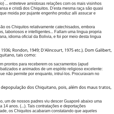
 ... entreteve amistosas relações com os mais visinhos
mansa e cristã dos Chiquitos. D'esta mesma raça são quasi
que moida por pujante engenho produz alli assucar e
. São os Chiquitos relativamente catechisados, embora
, laboriosos e intelligentes... Fallam uma lingua propria
, idioma oficial da Bolivia, e foi por meio desta lingua
1936; Rondon, 1949; D'Alincourt, 1975 etc.). Dom Galibert,
iquitano, tais como:
orém prontos para receberem os sacramentos (apud
 batizados e animados de um espírito religioso excelente:
ue não permite por enquanto, intruí-los. Procuravam no
e depopulação dos Chiquitano, pois, além dos maus tratos,
o, um de nossos padres viu descer Guaporé abaixo uma
4 anos. (...). Tais contratações e deportações
dade, os Chiquitos acabaram constatando que aqueles