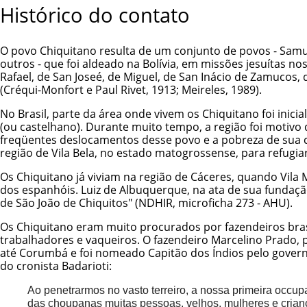
Histórico do contato
O povo Chiquitano resulta de um conjunto de povos - Samu
outros - que foi aldeado na Bolívia, em missões jesuítas n
Rafael, de San Joseé, de Miguel, de San Inácio de Zamucos,
(Créqui-Monfort e Paul Rivet, 1913; Meireles, 1989).
No Brasil, parte da área onde vivem os Chiquitano foi ini
(ou castelhano). Durante muito tempo, a região foi motivo 
freqüentes deslocamentos desse povo e a pobreza de sua co
região de Vila Bela, no estado matogrossense, para refugia
Os Chiquitano já viviam na região de Cáceres, quando Vila M
dos espanhóis. Luiz de Albuquerque, na ata de sua fundaçã
de São João de Chiquitos" (NDHIR, microficha 273 - AHU).
Os Chiquitano eram muito procurados por fazendeiros brasi
trabalhadores e vaqueiros. O fazendeiro Marcelino Prado,
até Corumbá e foi nomeado Capitão dos Índios pelo governo
do cronista Badarioti:
Ao penetrarmos no vasto terreiro, a nossa primeira occupa
das choupanas muitas pessoas, velhos, mulheres e crian