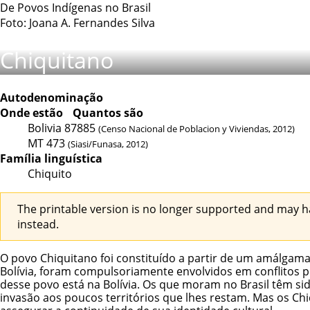
De Povos Indígenas no Brasil
Foto: Joana A. Fernandes Silva
Chiquitano
Autodenominação
Onde estão
Quantos são
Bolivia
87885
(Censo Nacional de Poblacion y Viviendas, 2012)
MT
473
(Siasi/Funasa, 2012)
Família linguística
Chiquito
The printable version is no longer supported and may h
instead.
O povo Chiquitano foi constituído a partir de um amálgama d
Bolívia, foram compulsoriamente envolvidos em conflitos pol
desse povo está na Bolívia. Os que moram no Brasil têm 
invasão aos poucos territórios que lhes restam. Mas os Chi