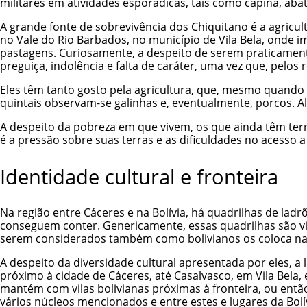
militares em atividades esporádicas, tais como capina, abat
A grande fonte de sobrevivência dos Chiquitano é a agric
no Vale do Rio Barbados, no município de Vila Bela, onde 
pastagens. Curiosamente, a despeito de serem praticamente
preguiça, indolência e falta de caráter, uma vez que, pelo
Eles têm tanto gosto pela agricultura, que, mesmo quando 
quintais observam-se galinhas e, eventualmente, porcos. A
A despeito da pobreza em que vivem, os que ainda têm te
é a pressão sobre suas terras e as dificuldades no acesso 
Identidade cultural e fronteira
Na região entre Cáceres e na Bolívia, há quadrilhas de lad
conseguem conter. Genericamente, essas quadrilhas são vis
serem considerados também como bolivianos os coloca na 
A despeito da diversidade cultural apresentada por eles, a
próximo à cidade de Cáceres, até Casalvasco, em Vila Bela,
mantém com vilas bolivianas próximas à fronteira, ou entã
vários núcleos mencionados e entre estes e lugares da Bo