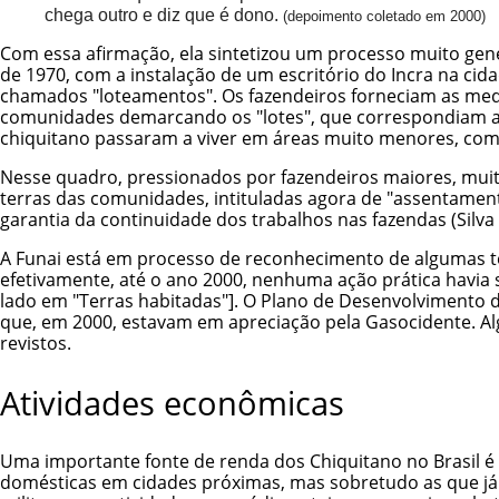
chega outro e diz que é dono.
(depoimento coletado em 2000)
Com essa afirmação, ela sintetizou um processo muito gen
de 1970, com a instalação de um escritório do Incra na ci
chamados "loteamentos". Os fazendeiros forneciam as medi
comunidades demarcando os "lotes", que correspondiam a 
chiquitano passaram a viver em áreas muito menores, co
Nesse quadro, pressionados por fazendeiros maiores, muit
terras das comunidades, intituladas agora de "assentamen
garantia da continuidade dos trabalhos nas fazendas (Silva e
A Funai está em processo de reconhecimento de algumas t
efetivamente, até o ano 2000, nenhuma ação prática havia s
lado em "Terras habitadas"]. O Plano de Desenvolvimento d
que, em 2000, estavam em apreciação pela Gasocidente. Al
revistos.
Atividades econômicas
Uma importante fonte de renda dos Chiquitano no Brasil é
domésticas em cidades próximas, mas sobretudo as que j