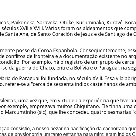
cos, Paikoneka, Saraveka, Otuke, Kuruminaka, Kuravé, Kora
os séculos XVII e XVIII. Vários foram os aldeamentos que co
 de Santa Ana, de Santo Coración de Jesús e de Santiago de 
cialmente posse da Coroa Espanhola. Conseqüentemente, esse
de conflitos de fronteira e a documentação existente no ar
ndição. Por exemplo, há o registro de um grupo de cerca d
r-se da guerra do Chaco, entre a Bolívia e o Paraguai, na s
aria do Paraguai foi fundada, no século XVIII. Essa vila abr
o, refere-se a "cerca de sessenta índios castelhanos de a
leiros, uma vez que, em virtude da experiência que tivera
 por exemplo, empregava muitos Chiquitano. Ele tinha uma 
 Marcumtinho (sic), que lhe concedeu quatro sesmarias "da 
ção consistio, a nosso pezar na pacificação da cachorrada que 
ças de physionomia um tanto estranha para mim: eram índios C