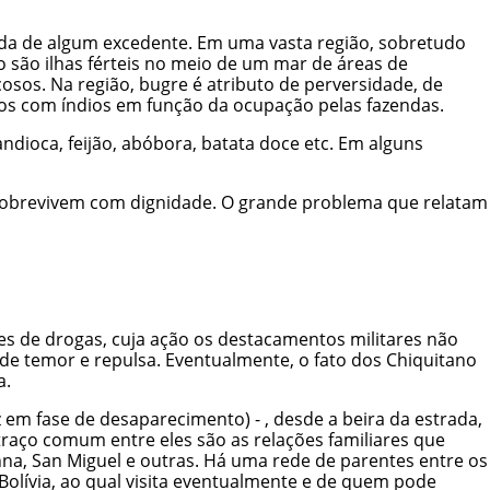
enda de algum excedente. Em uma vasta região, sobretudo
o são ilhas férteis no meio de um mar de áreas de
osos. Na região, bugre é atributo de perversidade, de
litos com índios em função da ocupação pelas fazendas.
ndioca, feijão, abóbora, batata doce etc. Em alguns
 sobrevivem com dignidade. O grande problema que relatam
tes de drogas, cuja ação os destacamentos militares não
de temor e repulsa. Eventualmente, o fato dos Chiquitano
a.
 em fase de desaparecimento) - , desde a beira da estrada,
 traço comum entre eles são as relações familiares que
nna, San Miguel e outras. Há uma rede de parentes entre os
olívia, ao qual visita eventualmente e de quem pode