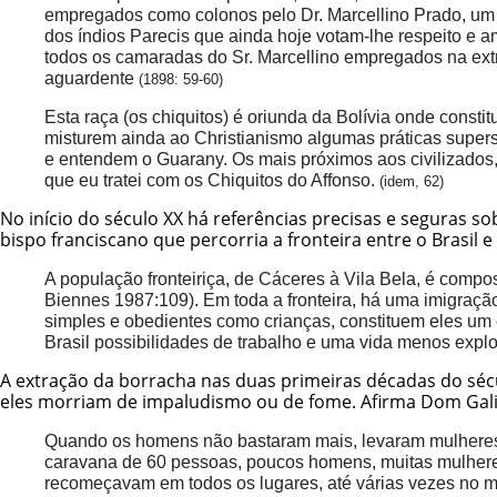
empregados como colonos pelo Dr. Marcellino Prado, um 
dos índios Parecis que ainda hoje votam-lhe respeito e am
todos os camaradas do Sr. Marcellino empregados na ext
aguardente
(1898: 59-60)
Esta raça (os chiquitos) é oriunda da Bolívia onde consti
misturem ainda ao Christianismo algumas práticas supersti
e entendem o Guarany. Os mais próximos aos civilizados, o
que eu tratei com os Chiquitos do Affonso.
(idem, 62)
No início do século XX há referências precisas e seguras so
bispo franciscano que percorria a fronteira entre o Brasil e
A população fronteiriça, de Cáceres à Vila Bela, é comp
Biennes 1987:109). Em toda a fronteira, há uma imigração
simples e obedientes como crianças, constituem eles um e
Brasil possibilidades de trabalho e uma vida menos expl
A extração da borracha nas duas primeiras décadas do sécul
eles morriam de impaludismo ou de fome. Afirma Dom Gali
Quando os homens não bastaram mais, levaram mulheres
caravana de 60 pessoas, poucos homens, muitas mulheres
recomeçavam em todos os lugares, até várias vezes no 