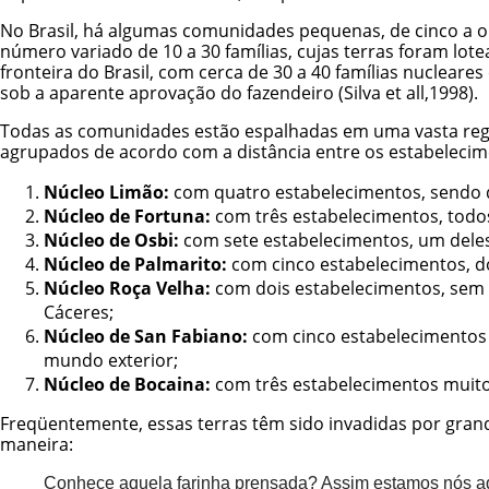
No Brasil, há algumas comunidades pequenas, de cinco a o
número variado de 10 a 30 famílias, cujas terras foram lo
fronteira do Brasil, com cerca de 30 a 40 famílias nuclear
sob a aparente aprovação do fazendeiro (Silva et all,1998).
Todas as comunidades estão espalhadas em uma vasta regiã
agrupados de acordo com a distância entre os estabelecimen
Núcleo Limão:
com quatro estabelecimentos, sendo d
Núcleo de Fortuna:
com três estabelecimentos, todo
Núcleo de Osbi:
com sete estabelecimentos, um deles
Núcleo de Palmarito:
com cinco estabelecimentos, do
Núcleo Roça Velha:
com dois estabelecimentos, sem 
Cáceres;
Núcleo de San Fabiano:
com cinco estabelecimentos e
mundo exterior;
Núcleo de Bocaina:
com três estabelecimentos muito
Freqüentemente, essas terras têm sido invadidas por gran
maneira:
Conhece aquela farinha prensada? Assim estamos nós aq