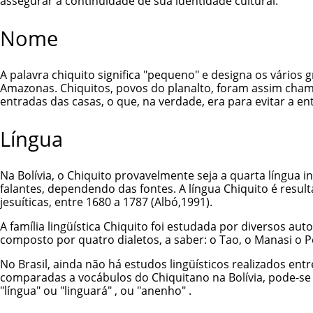
assegurar a continuidade de sua identidade cultural.
Nome
A palavra chiquito significa "pequeno" e designa os vários
Amazonas. Chiquitos, povos do planalto, foram assim cha
entradas das casas, o que, na verdade, era para evitar a e
Língua
Na Bolívia, o Chiquito provavelmente seja a quarta língua 
falantes, dependendo das fontes. A língua Chiquito é resu
jesuíticas, entre 1680 a 1787 (Albó,1991).
A família lingüística Chiquito foi estudada por diversos au
composto por quatro dialetos, a saber: o Tao, o Manasi o 
No Brasil, ainda não há estudos lingüísticos realizados en
comparadas a vocábulos do Chiquitano na Bolívia, pode-se
"língua" ou "linguará" , ou "anenho" .