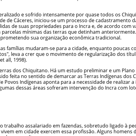
eralizado e sofrido intensamente por quase todos os Chiqu
dade de Cáceres, iniciou-se um processo de cadastramento d
das de suas propriedades para o Incra e, de acordo com v
parcelas mínimas das terras que detinham anteriormente.
mprometendo sua organização econômica tradicional.
as famílias mudaram-se para a cidade, enquanto poucas com
tos", leva a crer que o movimento de regularização dos tí
t all, 1998).
erras dos Chiquitano. Há um estudo preliminar e um Plan
ido feita no sentido de demarcar as Terras Indígenas dos C
e Povos Indígenas aponta para a necessidade de realizar a 
gumas dessas áreas sofreram intervenção do Incra com lot
 o trabalho assalariado em fazendas, sobretudo ligado à 
á vivem em cidade exercem essa profissão. Alguns homen