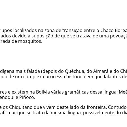
 grupos localizados na zona de transição entre o Chaco Bor
mados devido à suposição de que se tratava de uma povoaç
ntrada de mosquitos.
indígena mais falada (depois do Quéchua, do Aimará e do Chi
ltado de um complexo processo histórico em que falantes d
tores e existem na Bolívia várias gramáticas dessa língua. M
Peñoqui e Piñoco.
tre os Chiquitano que vivem deste lado da fronteira. Contud
 afirmar que se trata da mesma língua, possivelmente do d