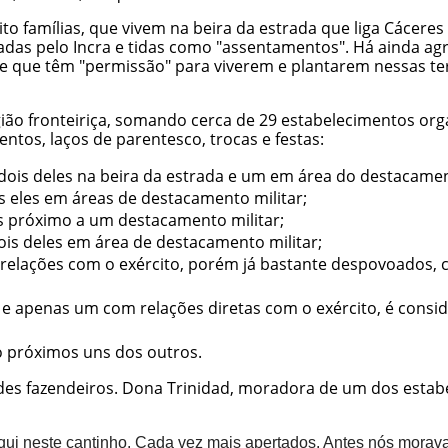
ito famílias, que vivem na beira da estrada que liga Cáce
teadas pelo Incra e tidas como "assentamentos". Há ainda 
es e que têm "permissão" para viverem e plantarem nessas te
o fronteiriça, somando cerca de 29 estabelecimentos orga
tos, laços de parentesco, trocas e festas:
ois deles na beira da estrada e um em área do destacament
s eles em áreas de destacamento militar;
 próximo a um destacamento militar;
is deles em área de destacamento militar;
relações com o exército, porém já bastante despovoados, 
 apenas um com relações diretas com o exército, é consid
 próximos uns dos outros.
des fazendeiros. Dona Trinidad, moradora de um dos estabe
ui neste cantinho. Cada vez mais apertados. Antes nós morav