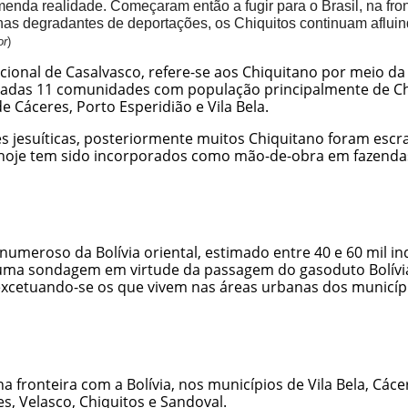
nda realidade. Começaram então a fugir para o Brasil, na fro
s degradantes de deportações, os Chiquitos continuam afluindo
or
)
ional de Casalvasco, refere-se aos Chiquitano por meio da i
adas 11 comunidades com população principalmente de Chiq
 Cáceres, Porto Esperidião e Vila Bela.
s jesuíticas, posteriormente muitos Chiquitano foram escra
 hoje tem sido incorporados como mão-de-obra em fazendas,
umeroso da Bolívia oriental, estimado entre 40 e 60 mil in
de uma sondagem em virtude da passagem do gasoduto Bolívi
xcetuando-se os que vivem nas áreas urbanas dos municíp
 fronteira com a Bolívia, nos municípios de Vila Bela, Cácer
s, Velasco, Chiquitos e Sandoval.