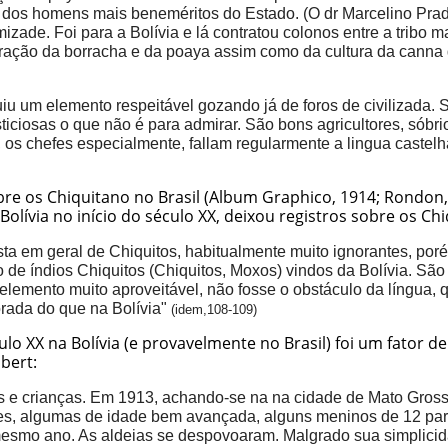
dos homens mais beneméritos do Estado. (O dr Marcelino Prado)
izade. Foi para a Bolívia e lá contratou colonos entre a tribo 
ração da borracha e da poaya assim como da cultura da canna 
tuiu um elemento respeitável gozando já de foros de civilizada
ciosas o que não é para admirar. São bons agricultores, sóbrios
s chefes especialmente, fallam regularmente a lingua castelhana
bre os Chiquitano no Brasil (Album Graphico, 1914; Rondon, 
 Bolívia no início do século XX, deixou registros sobre os Ch
osta em geral de Chiquitos, habitualmente muito ignorantes, p
 de índios Chiquitos (Chiquitos, Moxos) vindos da Bolívia. São
lemento muito aproveitável, não fosse o obstáculo da língua, q
orada do que na Bolívia"
(idem,108-109)
o XX na Bolívia (e provavelmente no Brasil) foi um fator d
bert:
 e crianças. Em 1913, achando-se na na cidade de Mato Gross
, algumas de idade bem avançada, alguns meninos de 12 para 1
mesmo ano. As aldeias se despovoaram. Malgrado sua simplici