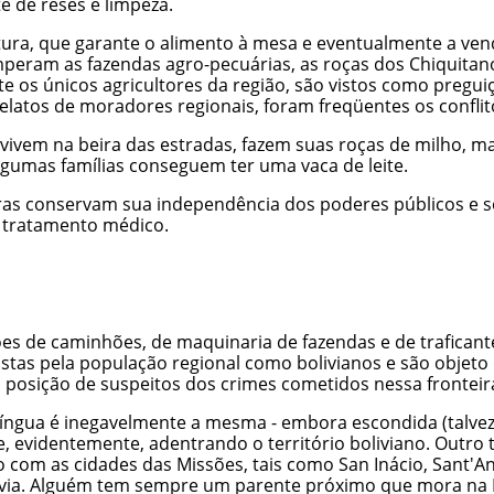
e de reses e limpeza.
ultura, que garante o alimento à mesa e eventualmente a v
imperam as fazendas agro-pecuárias, as roças dos Chiquitan
 os únicos agricultores da região, são vistos como preguiç
s relatos de moradores regionais, foram freqüentes os conf
vivem na beira das estradas, fazem suas roças de milho, ma
lgumas famílias conseguem ter uma vaca de leite.
rras conservam sua independência dos poderes públicos e
a tratamento médico.
rões de caminhões, de maquinaria de fazendas e de trafican
tas pela população regional como bolivianos e são objeto 
posição de suspeitos dos crimes cometidos nessa fronteir
 língua é inegavelmente a mesma - embora escondida (talvez
 e, evidentemente, adentrando o território boliviano. Outro
o com as cidades das Missões, tais como San Inácio, Sant'A
lívia. Alguém tem sempre um parente próximo que mora na B