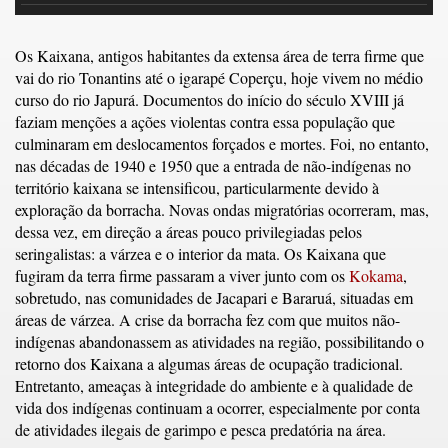
Os Kaixana, antigos habitantes da extensa área de terra firme que
vai do rio Tonantins até o igarapé Coperçu, hoje vivem no médio
curso do rio Japurá. Documentos do início do século XVIII já
faziam menções a ações violentas contra essa população que
culminaram em deslocamentos forçados e mortes. Foi, no entanto,
nas décadas de 1940 e 1950 que a entrada de não-indígenas no
território kaixana se intensificou, particularmente devido à
exploração da borracha. Novas ondas migratórias ocorreram, mas,
dessa vez, em direção a áreas pouco privilegiadas pelos
seringalistas: a várzea e o interior da mata. Os Kaixana que
fugiram da terra firme passaram a viver junto com os
Kokama
,
sobretudo, nas comunidades de Jacapari e Bararuá, situadas em
áreas de várzea. A crise da borracha fez com que muitos não-
indígenas abandonassem as atividades na região, possibilitando o
retorno dos Kaixana a algumas áreas de ocupação tradicional.
Entretanto, ameaças à integridade do ambiente e à qualidade de
vida dos indígenas continuam a ocorrer, especialmente por conta
de atividades ilegais de garimpo e pesca predatória na área.