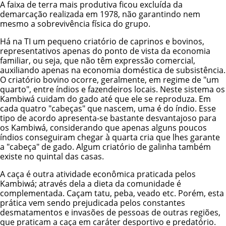
A faixa de terra mais produtiva ficou excluída da
demarcação realizada em 1978, não garantindo nem
mesmo a sobrevivência física do grupo.
Há na TI um pequeno criatório de caprinos e bovinos,
representativos apenas do ponto de vista da economia
familiar, ou seja, que não têm expressão comercial,
auxiliando apenas na economia doméstica de subsistência.
O criatório bovino ocorre, geralmente, em regime de "um
quarto", entre índios e fazendeiros locais. Neste sistema os
Kambiwá cuidam do gado até que ele se reproduza. Em
cada quatro "cabeças" que nascem, uma é do índio. Esse
tipo de acordo apresenta-se bastante desvantajoso para
os Kambiwá, considerando que apenas alguns poucos
índios conseguiram chegar à quarta cria que lhes garante
a "cabeça" de gado. Algum criatório de galinha também
existe no quintal das casas.
A caça é outra atividade econômica praticada pelos
Kambiwá; através dela a dieta da comunidade é
complementada. Caçam tatu, peba, veado etc. Porém, esta
prática vem sendo prejudicada pelos constantes
desmatamentos e invasões de pessoas de outras regiões,
que praticam a caça em caráter desportivo e predatório.