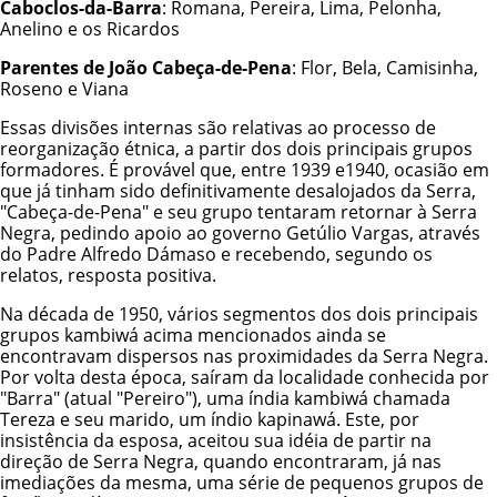
Caboclos-da-Barra
: Romana, Pereira, Lima, Pelonha,
Anelino e os Ricardos
Parentes de João Cabeça-de-Pena
: Flor, Bela, Camisinha,
Roseno e Viana
Essas divisões internas são relativas ao processo de
reorganização étnica, a partir dos dois principais grupos
formadores. É provável que, entre 1939 e1940, ocasião em
que já tinham sido definitivamente desalojados da Serra,
"Cabeça-de-Pena" e seu grupo tentaram retornar à Serra
Negra, pedindo apoio ao governo Getúlio Vargas, através
do Padre Alfredo Dámaso e recebendo, segundo os
relatos, resposta positiva.
Na década de 1950, vários segmentos dos dois principais
grupos kambiwá acima mencionados ainda se
encontravam dispersos nas proximidades da Serra Negra.
Por volta desta época, saíram da localidade conhecida por
"Barra" (atual "Pereiro"), uma índia kambiwá chamada
Tereza e seu marido, um índio kapinawá. Este, por
insistência da esposa, aceitou sua idéia de partir na
direção de Serra Negra, quando encontraram, já nas
imediações da mesma, uma série de pequenos grupos de