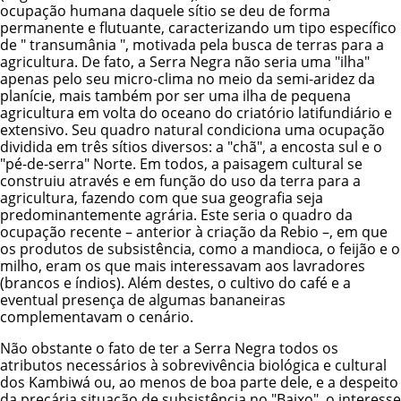
ocupação humana daquele sítio se deu de forma
permanente e flutuante, caracterizando um tipo específico
de " transumânia ", motivada pela busca de terras para a
agricultura. De fato, a Serra Negra não seria uma "ilha"
apenas pelo seu micro-clima no meio da semi-aridez da
planície, mais também por ser uma ilha de pequena
agricultura em volta do oceano do criatório latifundiário e
extensivo. Seu quadro natural condiciona uma ocupação
dividida em três sítios diversos: a "chã", a encosta sul e o
"pé-de-serra" Norte. Em todos, a paisagem cultural se
construiu através e em função do uso da terra para a
agricultura, fazendo com que sua geografia seja
predominantemente agrária. Este seria o quadro da
ocupação recente – anterior à criação da Rebio –, em que
os produtos de subsistência, como a mandioca, o feijão e o
milho, eram os que mais interessavam aos lavradores
(brancos e índios). Além destes, o cultivo do café e a
eventual presença de algumas bananeiras
complementavam o cenário.
Não obstante o fato de ter a Serra Negra todos os
atributos necessários à sobrevivência biológica e cultural
dos Kambiwá ou, ao menos de boa parte dele, e a despeito
da precária situação de subsistência no "Baixo", o interesse