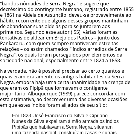
"bandos nômades de Serra Negra" e sugere que
decréscimo do contingente humano, registrado entre 1855
e 1861 na Aldeia de Assunção, deveu-se provavelmente ao
hábito recorrente que alguns desses grupos mantinham
de abandonar suas aldeias para se juntarem aos
primeiros. Segundo esse autor (:55), várias foram as
tentativas de aldear em Brejo dos Padres – junto dos
Pankararu, com quem sempre mantiveram estreitas
relações – os assim chamados " índios arredios de Serra
Negra", os quais foram perseguidos por elementos da
sociedade nacional, especialmente entre 1824 a 1858.
Na verdade, não é possível precisar ao certo quantos e
quais eram exatamente os antigos habitantes da Serra
Negra, embora haja uma certa unanimidade na crença de
que eram os Pipipã que formavam o contigente
majoritário. Albuquerque (1989) parece concordar com
esta estimativa, ao descrever uma das diversas ocasiões
em que estes índios foram alijados de seu sítio:
Em 1823, José Francisco da Silva e Cipriano
Nunes da Silva expeliram à mão armada os índios
Pipipãs que habitavam a Serra Negra, situaram
uma fazenda pastoril, construíram casas e currais,