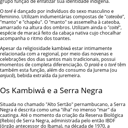
grupo função de enfatizar sua identidade indígena.
O
toré
é dançado por indivíduos do sexo masculino e
feminino. Utilizam indumentárias compostas de "
cateoba
",
"manto" e "chapéu". O "manto" se assemelha à cateoba,
amarrado na altura dos ombros. Utilizam ainda o "
coité
",
espécie de maracá feito da cabaça nativa cujo chocalhar
acompanha o ritmo dos toantes.
Apesar da religiosidade kambiwá estar intimamente
relacionada com a regional, por meio das novenas e
celebrações dos dias santos mais tradicionais, possui
momentos de completa diferenciação. O
praiá
e o
toré
têm
também esta função, além do consumo da Jurema (ou
anjucá
), bebida extraída da juremeira.
Os Kambiwá e a Serra Negra
Situada no chamado "Alto Sertão" pernambucano, a Serra
Negra é descrita como uma "ilha" no imenso "mar" da
caatinga. Até o momento da criação da Reserva Biológica
(Rebio) de Serra Negra, administrada pelo então IBDF
(órgão antecessor do Ibama), na década de 1970, a