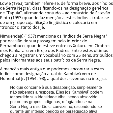
Lowie (1963) também refere-se, de forma breve, aos "índios
de Serra Negra", classificando-os na designação genérica
de "Tapuia", afirmando contudo – ao contrário de Estevão
Pinto (1953) quando faz menção a estes índios – tratar-se
de um grupo cuja filiação lingüística o colocaria em
"tronco" distinto dos Jê.
Nimuendajú (1937) menciona os "índios de Serra Negra"
por ocasião de sua passagem pelo interior de
Pernambuco, quando esteve entre os
Xukuru
em Cimbres
e os Pankararu em Brejo dos Padres. Entre estes últimos
chegou a registrar um vocabulário com 25 itens, atribuídos
pelos informantes aos seus patrícios de Serra Negra.
A menção mais antiga que podemos encontrar a estes
índios como designação atual de Kambiwá vem de
Hohenthal Jr. (1954 : 98), a qual descrevemos na íntegra:
No que concerne à sua desaparição, simplesmente
não sabemos a resposta. Eles [os Kambiwá] podem
ter perdido sua identidade tribal sendo absorvido
por outros grupos indígenas, refugiando-se na
Serra Negra e sertão circunvizinho, escondendo-se
durante um intenso período de perseguição ativa