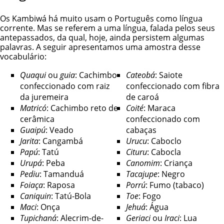
Os Kambiwá há muito usam o Português como língua
corrente. Mas se referem a uma língua, falada pelos seus
antepassados, da qual, hoje, ainda persistem algumas
palavras. A seguir apresentamos uma amostra desse
vocabulário:
Quaqui
ou
guia
: Cachimbo
Cateobá
: Saiote
confeccionado com raiz
confeccionado com fibra
da juremeira
de caroá
Matricó
: Cachimbo reto de
Coité
: Maraca
cerâmica
confeccionado com
Guaipú
: Veado
cabaças
Jarita
: Cangambá
Urucu
: Caboclo
Papú
: Tatú
Cituru
: Cabocla
Urupá
: Peba
Canomim
: Criança
Pediu
: Tamanduá
Tacajupe
: Negro
Foiaça
: Raposa
Porrú
: Fumo (tabaco)
Caniquin
: Tatú-Bola
Toe
: Fogo
Maci
: Onça
Jehuá
: Água
Tupichaná
: Alecrim-de-
Geriaci
ou
Iraci
: Lua