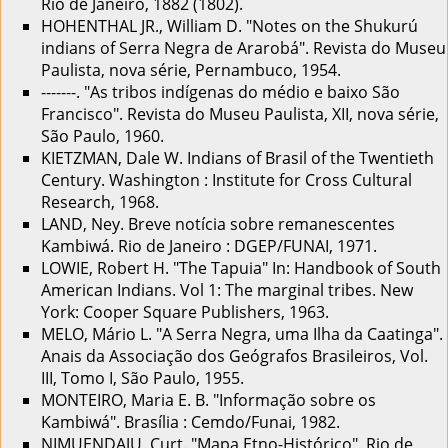
Rio de Janeiro, 1882 (1802).
HOHENTHAL JR., William D. "Notes on the Shukurú
indians of Serra Negra de Ararobá". Revista do Museu
Paulista, nova série, Pernambuco, 1954.
-------. "As tribos indígenas do médio e baixo São
Francisco". Revista do Museu Paulista, XII, nova série,
São Paulo, 1960.
KIETZMAN, Dale W. Indians of Brasil of the Twentieth
Century. Washington : Institute for Cross Cultural
Research, 1968.
LAND, Ney. Breve notícia sobre remanescentes
Kambiwá. Rio de Janeiro : DGEP/FUNAI, 1971.
LOWIE, Robert H. "The Tapuia" In: Handbook of South
American Indians. Vol 1: The marginal tribes. New
York: Cooper Square Publishers, 1963.
MELO, Mário L. "A Serra Negra, uma Ilha da Caatinga".
Anais da Associação dos Geógrafos Brasileiros, Vol.
III, Tomo I, São Paulo, 1955.
MONTEIRO, Maria E. B. "Informação sobre os
Kambiwá". Brasília : Cemdo/Funai, 1982.
NIMUENDAJU, Curt. "Mapa Etno-Histórico". Rio de