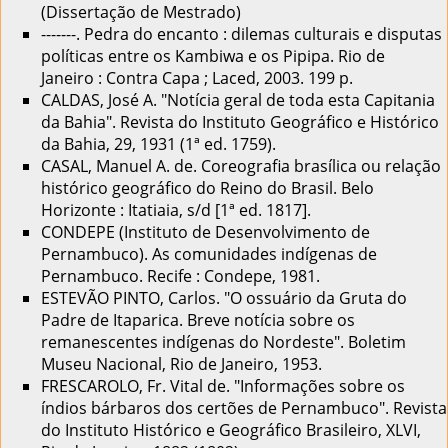
(Dissertação de Mestrado)
-------. Pedra do encanto : dilemas culturais e disputas
políticas entre os Kambiwa e os Pipipa. Rio de
Janeiro : Contra Capa ; Laced, 2003. 199 p.
CALDAS, José A. "Notícia geral de toda esta Capitania
da Bahia". Revista do Instituto Geográfico e Histórico
da Bahia, 29, 1931 (1ª ed. 1759).
CASAL, Manuel A. de. Coreografia brasílica ou relação
histórico geográfico do Reino do Brasil. Belo
Horizonte : Itatiaia, s/d [1ª ed. 1817].
CONDEPE (Instituto de Desenvolvimento de
Pernambuco). As comunidades indígenas de
Pernambuco. Recife : Condepe, 1981.
ESTEVÃO PINTO, Carlos. "O ossuário da Gruta do
Padre de Itaparica. Breve notícia sobre os
remanescentes indígenas do Nordeste". Boletim
Museu Nacional, Rio de Janeiro, 1953.
FRESCAROLO, Fr. Vital de. "Informações sobre os
índios bárbaros dos certões de Pernambuco". Revista
do Instituto Histórico e Geográfico Brasileiro, XLVI,