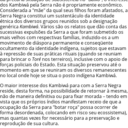
dos Kambiwá pela Serra não é propriamente econômico.
Considerada a "mãe" da qual seus filhos foram afastados, a
Serra Negra constitui um sustentáculo da identidade
étnica dos diversos grupos reunidos sob a designação
genérica
Kambiwá
. Vários são os relatos que dão conta das
sucessivas expulsões da Serra a que foram submetido os
mais velhos com respectivas famílias, induzido-os a um
movimento de diáspora permanente e conseqüente
ocultamento da identidade indígena, sujeitos que estavam
à repressão de suas práticas rituais (quando se reuniam
para brincar o
Toré
nos terreiros), inclusive com o apoio de
forças policiais do Estado. Esta situação preservou até o
momento em que se reuniram os diversos remanescentes
no local onde hoje se situa o posto indígena Kambiwá.
O maior interesse dos Kambiwá para com a Serra Negra
reside, desta forma, na possibilidade de retornar à mesma,
não de maneira definitiva ou para fixar morada – tendo em
vista que os próprios índios manifestam receio de que a
ocupação da Serra para "botar roça" possa ocorrer de
forma desordenada, colocando em risco seu ecossistema),
mas quantas vezes for necessário para a preservação e
reprodução de sua cultura.