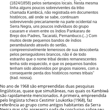
(1824/1858) pelos sertanejos locais. Nesta mesma
linha alguns poucos sobreviventes da tribo
chamada Kambicá, não registrada em documentos
históricos, até onde se sabe, continuam
sobrevivendo precariamente na parte ocidental na
Serra Negra, uns poucos indivíduos do grupo
casaram e vivem entre os índios Pankararu de
Brejo dos Padres, Tacaratú, Pernambuco.(...) Com
muitos deste pequenos bandos de índios
perambulando através do sertão,
compreensivelmente temerosos de sua descoberta
pelos perseguidores brancos, não é de todo
estranho que o nome tribal destes remanescentes
tenha sido esquecido, e que os pequenos bandos
tenham sido absorvidos por grupos maiores, com a
consequente perda dos históricos nomes tribais"
(trad. nossa).
No ano de 1968 são empreendidas duas pesquisas
lingüísticas, quase que simultâneas, nas quais os Kambiwá
são rapidamente mencionados. A primeira, empreendida
pelo lingüista tcheco Cestimir Loukotka (1968), faz
referência ao grupo como antigos habitantes da Serra
Negra mas não apresenta nada de conclusivo sobre seu