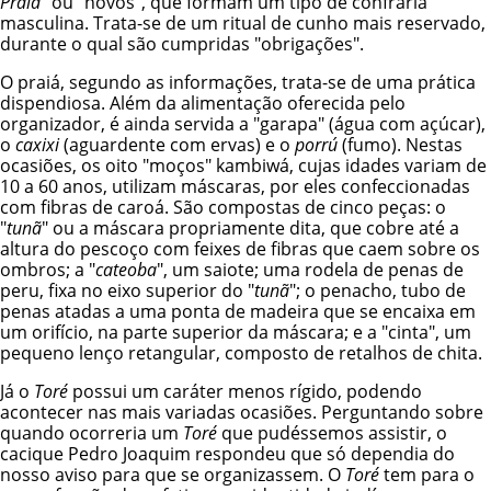
Praiá
" ou "novos", que formam um tipo de confraria
masculina. Trata-se de um ritual de cunho mais reservado,
durante o qual são cumpridas "obrigações".
O praiá, segundo as informações, trata-se de uma prática
dispendiosa. Além da alimentação oferecida pelo
organizador, é ainda servida a "garapa" (água com açúcar),
o
caxixi
(aguardente com ervas) e o
porrú
(fumo). Nestas
ocasiões, os oito "moços" kambiwá, cujas idades variam de
10 a 60 anos, utilizam máscaras, por eles confeccionadas
com fibras de caroá. São compostas de cinco peças: o
"
tunã
" ou a máscara propriamente dita, que cobre até a
altura do pescoço com feixes de fibras que caem sobre os
ombros; a "
cateoba
", um saiote; uma rodela de penas de
peru, fixa no eixo superior do "
tunã
"; o penacho, tubo de
penas atadas a uma ponta de madeira que se encaixa em
um orifício, na parte superior da máscara; e a "cinta", um
pequeno lenço retangular, composto de retalhos de chita.
Já o
Toré
possui um caráter menos rígido, podendo
acontecer nas mais variadas ocasiões. Perguntando sobre
quando ocorreria um
Toré
que pudéssemos assistir, o
cacique Pedro Joaquim respondeu que só dependia do
nosso aviso para que se organizassem. O
Toré
tem para o