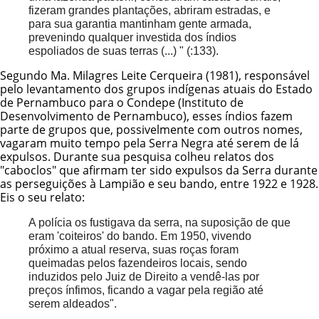
fizeram grandes plantações, abriram estradas, e
para sua garantia mantinham gente armada,
prevenindo qualquer investida dos índios
espoliados de suas terras (...) " (:133).
Segundo Ma. Milagres Leite Cerqueira (1981), responsável
pelo levantamento dos grupos indígenas atuais do Estado
de Pernambuco para o Condepe (Instituto de
Desenvolvimento de Pernambuco), esses índios fazem
parte de grupos que, possivelmente com outros nomes,
vagaram muito tempo pela Serra Negra até serem de lá
expulsos. Durante sua pesquisa colheu relatos dos
"caboclos" que afirmam ter sido expulsos da Serra durante
as perseguições à Lampião e seu bando, entre 1922 e 1928.
Eis o seu relato:
A polícia os fustigava da serra, na suposição de que
eram 'coiteiros' do bando. Em 1950, vivendo
próximo a atual reserva, suas roças foram
queimadas pelos fazendeiros locais, sendo
induzidos pelo Juiz de Direito a vendê-las por
preços ínfimos, ficando a vagar pela região até
serem aldeados".