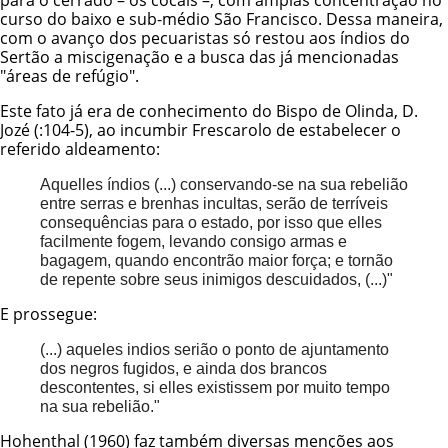
para o cerrado – os cocais –, com amplas concentração no
curso do baixo e sub-médio São Francisco. Dessa maneira,
com o avanço dos pecuaristas só restou aos índios do
Sertão a miscigenação e a busca das já mencionadas
"áreas de refúgio".
Este fato já era de conhecimento do Bispo de Olinda, D.
Jozé (:104-5), ao incumbir Frescarolo de estabelecer o
referido aldeamento:
Aquelles índios (...) conservando-se na sua rebelião
entre serras e brenhas incultas, serão de terríveis
consequências para o estado, por isso que elles
facilmente fogem, levando consigo armas e
bagagem, quando encontrão maior força; e tornão
de repente sobre seus inimigos descuidados, (...)"
E prossegue:
(...) aqueles indios serião o ponto de ajuntamento
dos negros fugidos, e ainda dos brancos
descontentes, si elles existissem por muito tempo
na sua rebelião."
Hohenthal (1960) faz também diversas menções aos