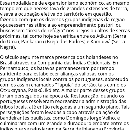
Essa modalidade de expansionismo econômico, ao mesmo
tempo em que necessitava de grandes extensões de terra,
visava a ocupação efetiva do território em questão,
fazendo com que os diversos grupos indígenas da região
opusessem resistência ao empreendimento pastoril ou
buscassem "áreas de refúgio" nos brejos ou altos de serras
próximas, tal como hoje se verifica entre os
Atikum
(Serra
do Umã),
Pankararu
(Brejo dos Padres) e Kambiwá (Serra
Negra).
O século seguinte marca presença dos holandeses no
Brasil através da Companhia das Índias Ocidentais. Em
Pernambuco, os batavos permaneceram por tempo
suficiente para estabelecer alianças valiosas com os
grupos indígenas locais contra os portugueses, sobretudo
com os assim chamados "Tapuia" do sertão, tais como os
Otxukayana, Paiakú, Ikó etc. A maior parte desses grupos
foram perseguidos na época da Restauração, quando os
portugueses resolveram reorganizar a administração das
tribos locais, até então relegadas a um segundo plano. Tais
perseguições foram levadas a cabo através da ação de
bandeirantes paulistas, como Domingos Jorge Velho, e
culminaram com um grande e duradouro embate entre os
índios que se refugiaram na Serra de Ibiapaba (Província