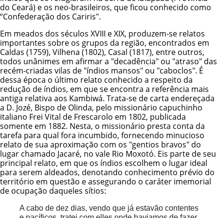
do Ceará) e os neo-brasileiros, que ficou conhecido como
“Confederação dos Cariris".
Em meados dos séculos XVIII e XIX, produzem-se relatos
importantes sobre os grupos da região, encontrados em
Caldas (1759), Vilhena (1802), Casal (1817), entre outros,
todos unânimes em afirmar a "decadência" ou "atraso" das
recém-criadas vilas de "índios mansos" ou "caboclos". É
dessa época o último relato conhecido a respeito da
redução de índios, em que se encontra a referência mais
antiga relativa aos Kambiwá. Trata-se de carta endereçada
a D. Jozé, Bispo de Olinda, pelo missionário capuchinho
italiano Frei Vital de Frescarolo em 1802, publicada
somente em 1882. Nesta, o missionário presta conta da
tarefa para qual fora incumbido, fornecendo minucioso
relato de sua aproximação com os "gentios bravos" do
lugar chamado Jacaré, no vale Rio Moxotó. Eis parte de seu
principal relato, em que os índios escolhem o lugar ideal
para serem aldeados, denotando conhecimento prévio do
território em questão e assegurando o caráter imemorial
de ocupação daqueles sítios:
A cabo de dez dias, vendo que já estavão contentes
e pacíficos, tratei com elles onde haviamos de fazer