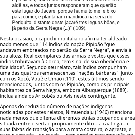
aldêias, e todos juntos responderam que querião
este lugar do Jacaré, porque há muito mel e bixo
para comer, e plantariam mandioca na serra do
Periquito. distante deste jacaré tres leguas bôas, e
já perto da Serra Negra (...)" (:109).
Nesta ocasião, o capuchinho italiano afirma ter aldeado
nada menos que 114 índios da nação Pipipão "que
andavam embreados no sertão da Serra Negra", e envia à
sua alteza Real exemplares das armas e vestes que esses
índios tributavam à Coroa, "em sinal de sua obediência e
fidelidade". Segundo seu relato, tais índios compunham
uma das quatros remanescentes “nações bárbaras”, junto
com os Xocó, Vouê e Umão (:110), estes últimos sendo
mencionados, juntos com os Pipipão, como os principais
habitantes da Serra Negra, embora Albuquerque (1889),
inclua ainda os Aricobés ou Avis neste contingente.
Apenas do reduzido número de nações indígenas
noticiadas por estes relatos, Nimuendaju (1946) menciona
nada menos que oitenta diferentes etnias ocupando a área
situada entre o sertão propriamente dito – a caatinga – e
suas faixas de transição para a mata costeira, o agreste, e