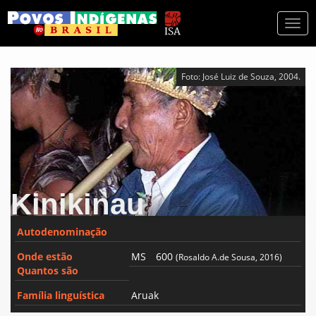
Togg
navi
Foto: José Luiz de Souza, 2004.
Kinikinau
Autodenominação
Onde estão
MS
600
(Rosaldo A.de Sousa, 2016)
Quantos são
Família linguística
Aruak