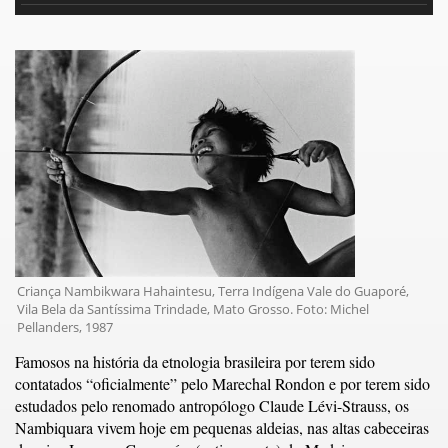
Criança Nambikwara Hahaintesu, Terra Indígena Vale do Guaporé,
Vila Bela da Santíssima Trindade, Mato Grosso. Foto: Michel
Pellanders, 1987
Famosos na história da etnologia brasileira por terem sido
contatados “oficialmente” pelo Marechal Rondon e por terem sido
estudados pelo renomado antropólogo Claude Lévi-Strauss, os
Nambiquara vivem hoje em pequenas aldeias, nas altas cabeceiras