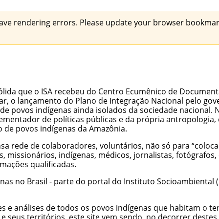
ave rendering errors. Please update your browser bookmark
ólida que o ISA recebeu do Centro Ecumênico de Document
ar, o lançamento do Plano de Integração Nacional pelo gove
de povos indígenas ainda isolados da sociedade nacional. 
ementador de políticas públicas e da própria antropologia,
do de povos indígenas da Amazônia.
sa rede de colaboradores, voluntários, não só para “coloc
, missionários, indígenas, médicos, jornalistas, fotógrafos
rmações qualificadas.
as no Brasil - parte do portal do Instituto Socioambiental 
e análises de todos os povos indígenas que habitam o terri
os e seus territórios, este site vem sendo, no decorrer dest