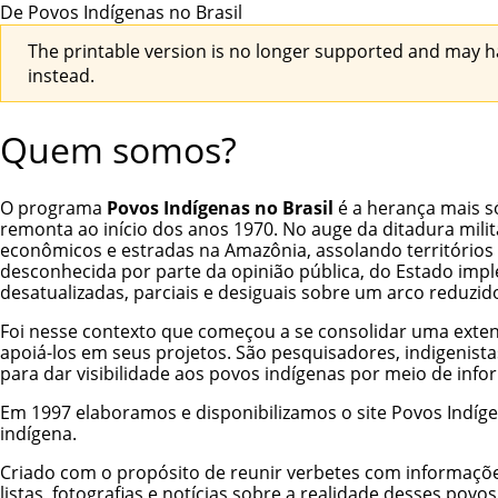
De Povos Indígenas no Brasil
The printable version is no longer supported and may h
instead.
Quem somos?
O programa
Povos Indígenas no Brasil
é a herança mais s
remonta ao início dos anos 1970. No auge da ditadura milit
econômicos e estradas na Amazônia, assolando territórios 
desconhecida por parte da opinião pública, do Estado impl
desatualizadas, parciais e desiguais sobre um arco reduzi
Foi nesse contexto que começou a se consolidar uma exten
apoiá-los em seus projetos. São pesquisadores, indigenistas
para dar visibilidade aos povos indígenas por meio de info
Em 1997 elaboramos e disponibilizamos o site Povos Indígen
indígena.
Criado com o propósito de reunir verbetes com informações 
listas, fotografias e notícias sobre a realidade desses pov