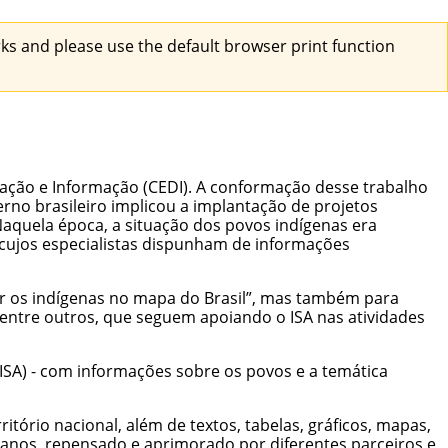
s and please use the default browser print function
ação e Informação (CEDI). A conformação desse trabalho
rno brasileiro implicou a implantação de projetos
Naquela época, a situação dos povos indígenas era
 cujos especialistas dispunham de informações
ar os indígenas no mapa do Brasil”, mas também para
, entre outros, que seguem apoiando o ISA nas atividades
(ISA) - com informações sobre os povos e a temática
tório nacional, além de textos, tabelas, gráficos, mapas,
es anos, repensado e aprimorado por diferentes parceiros e