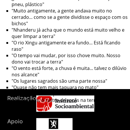
pneu, plástico"
"Muito antigamente, a gente andava muito no
cerrado... como se a gente dividisse o espaço com os
bichos"
"Nhanderu já acha que o mundo está muito velho e
quer limpar a terra"
"O rio Xingu antigamente era fundo... Está ficando
raso"
"O tempo vai mudar, por isso chove muito. Nosso
dono vai trocar a terra"
"O vento está forte, a chuva é muita... talvez o dilúvio
nos alcance"
"Os lugares sagrados são uma parte nossa"
"Quase não tem mais taquara no mato"
"Toda essa destruição não é nossa marca, é a pegada
dos brancos, o rastro de vocês na terra"