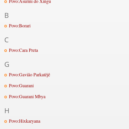
Povo:Asurini do Xingu
B
Povo:Borari
C
Povo:Cara Preta
G
Povo:Gavião Parkatêjê
Povo:Guarani
Povo:Guarani Mbya
H
Povo:Hixkaryana