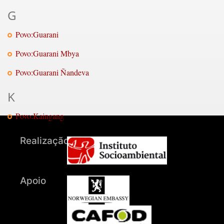
G
Povo:Guarani
Povo:Guarani Mbya
Povo:Guarani Ñandeva
K
Povo:Kaingang