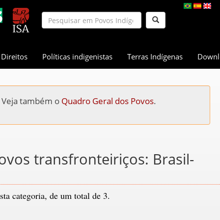
Direitos
Políticas indigenistas
Terras Indígenas
Downl
a. Veja também o
Quadro Geral dos Povos
.
vos transfronteiriços: Brasil-
ta categoria, de um total de 3.