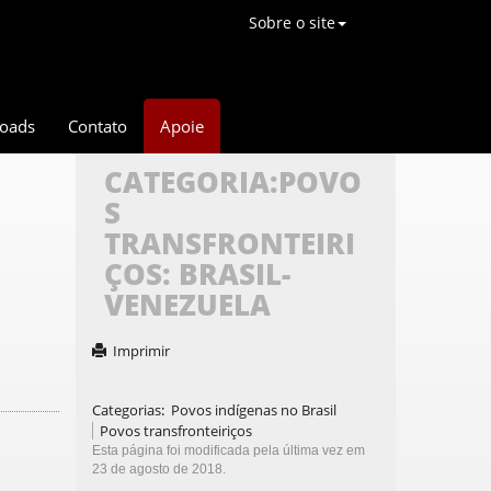
Sobre o site
oads
Contato
Apoie
CATEGORIA:POVO
S
TRANSFRONTEIRI
ÇOS: BRASIL-
VENEZUELA
Imprimir
Categorias
:
Povos indígenas no Brasil
Povos transfronteiriços
Esta página foi modificada pela última vez em
23 de agosto de 2018.