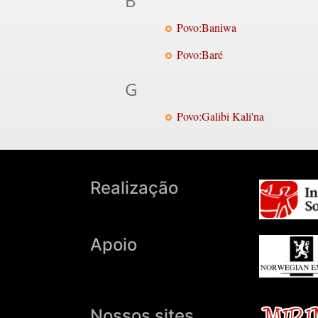
B
Povo:Baniwa
Povo:Baré
G
Povo:Galibi Kali'na