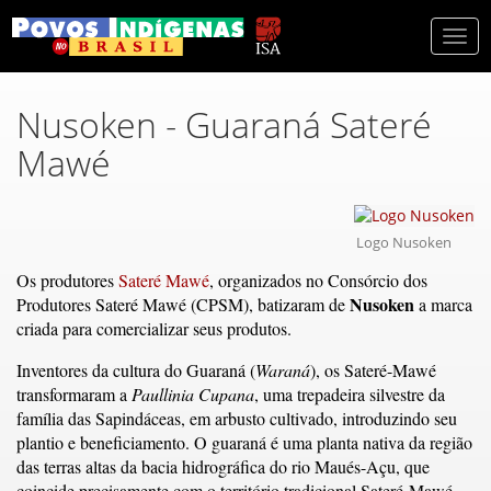
Togg
navi
Nusoken - Guaraná Sateré
Mawé
Logo Nusoken
Os produtores
Sateré Mawé
, organizados no Consórcio dos
Nusoken
Produtores Sateré Mawé (CPSM), batizaram de
a marca
criada para comercializar seus produtos.
Inventores da cultura do Guaraná (
Waraná
), os Sateré-Mawé
transformaram a
Paullinia Cupana
, uma trepadeira silvestre da
família das Sapindáceas, em arbusto cultivado, introduzindo seu
plantio e beneficiamento. O guaraná é uma planta nativa da região
das terras altas da bacia hidrográfica do rio Maués-Açu, que
coincide precisamente com o território tradicional Sateré-Mawé.