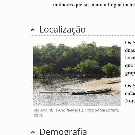
mulheres que só falam a língua mate
Localização
Os S
duas
loca
que 
gru
Os S
cida
Nort
Rio Andirá, TI Andirá-Marau. Foto: Sônia Lorenz,
2014.
Demografia