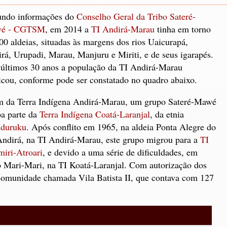
undo informações do
Conselho Geral da Tribo Sateré-
é - CGTSM
, em 2014 a
TI Andirá-Marau
tinha em torno
00 aldeias, situadas às margens dos rios Uaicurapá,
rá, Urupadi, Marau, Manjuru e Miriti, e de seus igarapés.
últimos 30 anos a população da TI Andirá-Marau
licou, conforme pode ser constatado no quadro abaixo.
 da Terra Indígena Andirá-Marau, um grupo Sateré-Mawé
a parte da
Terra Indígena Coatá-Laranjal
, da etnia
duruku
. Após conflito em 1965, na aldeia Ponta Alegre do
Andirá, na TI Andirá-Marau, este grupo migrou para a
TI
iri-Atroari
, e devido a uma série de dificuldades, em
 Mari-Mari, na TI Koatá-Laranjal. Com autorização dos
omunidade chamada Vila Batista II, que contava com 127