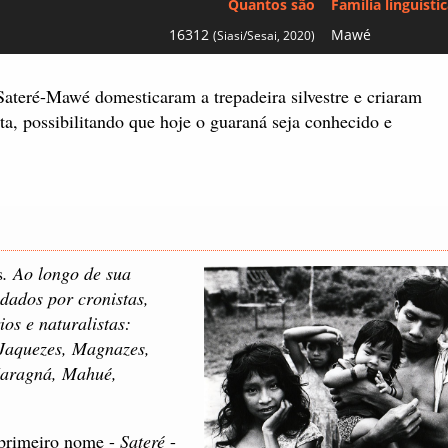
Quantos são
Família linguísti
16312
Mawé
(Siasi/Sesai, 2020)
 Sateré-Mawé domesticaram a trepadeira silvestre e criaram
ta, possibilitando que hoje o guaraná seja conhecido e
s
. Ao longo de sua
 dados por cronistas,
os e naturalistas:
Jaquezes, Magnazes,
aragná, Mahué,
primeiro nome -
Sateré
-