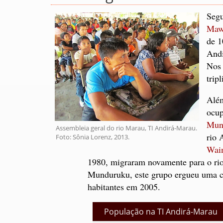
Seg
Maw
de 1
Andi
Nos 
trip
Além
ocup
Mun
Assembleia geral do rio Marau, TI Andirá-Marau.
rio 
Foto: Sônia Lorenz, 2013.
Waim
1980, migraram novamente para o rio
Munduruku, este grupo ergueu uma c
habitantes em 2005.
População na TI Andirá-Marau