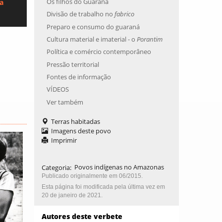
Os filhos do Guaraná
ca
Divisão de trabalho no
fabrico
Preparo e consumo do guaraná
Cultura material e imaterial - o
Porantim
Política e comércio contemporâneo
Pressão territorial
Fontes de informação
VÍDEOS
Ver também
Terras habitadas
Imagens deste povo
Imprimir
Categoria
:
Povos indígenas no Amazonas
Publicado originalmente em 06/2015.
Esta página foi modificada pela última vez em
20 de janeiro de 2021.
Autores deste verbete