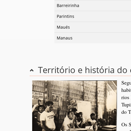
Barreirinha
Parintins
Maués
Manaus
Território e história d
Segu
habi
rios
Tupi
do T
Os S