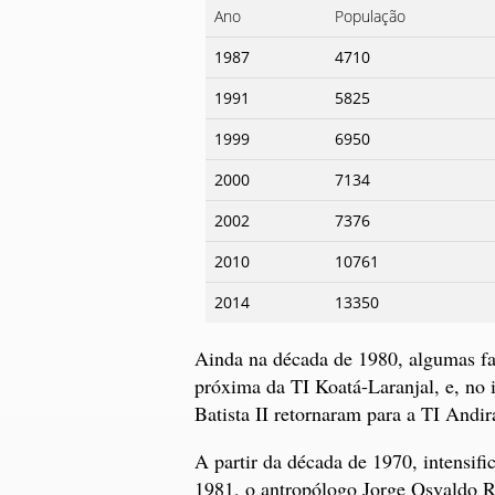
Ano
População
1987
4710
1991
5825
1999
6950
2000
7134
2002
7376
2010
10761
2014
13350
Ainda na década de 1980, algumas f
próxima da TI Koatá-Laranjal, e, no 
Batista II retornaram para a TI Andi
A partir da década de 1970, intensi
1981, o antropólogo Jorge Osvaldo 