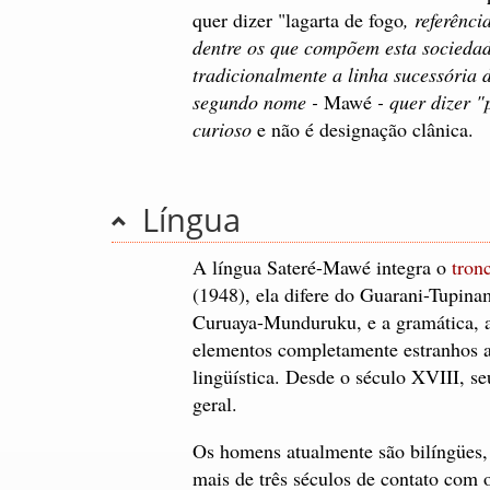
quer dizer "lagarta de fogo
, referênc
dentre os que compõem esta sociedad
tradicionalmente a linha sucessória d
segundo nome -
Mawé
- quer dizer "
curioso
e não é designação clânica.
Língua
A língua Sateré-Mawé integra o
tron
(1948), ela difere do Guarani-Tupin
Curuaya-Munduruku, e a gramática, a
elementos completamente estranhos a
lingüística. Desde o século XVIII, s
geral.
Os homens atualmente são bilíngües,
mais de três séculos de contato com o