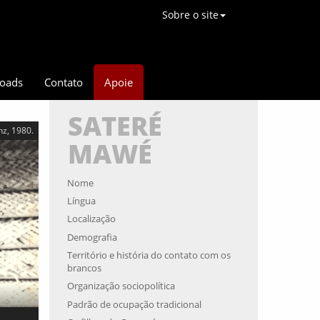
Sobre o site
oads
Contato
Apoie
SATERÉ
nz, 1980.
MAWÉ
Nome
Língua
Localização
Demografia
Território e história do contato com os
brancos
Organização sociopolítica
Padrão de ocupação tradicional